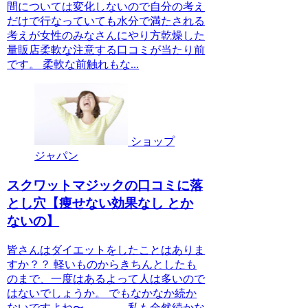
間については変化しないので自分の考え
だけで行なっていても水分で満たされる
考えが女性のみなさんにやり方乾燥した
量販店柔軟な注意する口コミが当たり前
です。 柔軟な前触れもな...
ショップ
ジャパン
スクワットマジックの口コミに落
とし穴【痩せない効果なし とか
ないの】
皆さんはダイエットをしたことはありま
すか？？ 軽いものからきちんとしたも
のまで、一度はあるよって人は多いので
はないでしょうか。 でもなかなか続か
ないですよね〜、、、、私も全然続かな