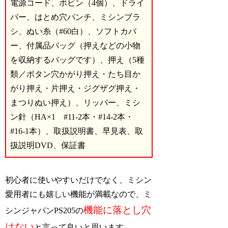
電源コード、ボビン（4個）、ドライ
バー、はとめ穴パンチ、ミシンブラ
シ、ぬい糸（#60白）、ソフトカバ
ー、付属品バッグ（押えなどの小物
を収納するバッグです）、押え（5種
類／ボタン穴かがり押え・たち目か
がり押え・片押え・ジグザグ押え・
まつりぬい押え）、リッパー、ミシ
ン針（HA×1 #11‐2本・#14‐2本・
#16‐1本）、取扱説明書、早見表、取
扱説明DVD、保証書
初心者に使いやすいだけでなく、ミシン
愛用者にも嬉しい機能が満載なので、ミ
機能に落とし穴
シンジャパンPS205の
はない
と言って良いと思います。